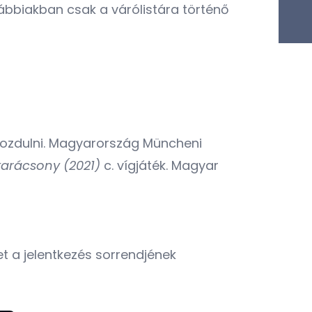
vábbiakban csak a várólistára történő
imozdulni. Magyarország Müncheni
arácsony (2021)
c. vígjáték. Magyar
et a jelentkezés sorrendjének