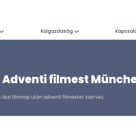
Külgazdaság
Kapcsol
- Adventi filmest Münch
szi filmnap után adventi filmestet szervez.