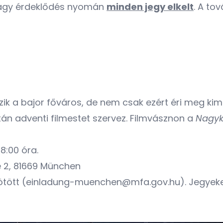
 nagy érdeklődés nyomán
minden jegy elkelt
. A to
zik a bajor főváros, de nem csak ezért éri meg k
án adventi filmestet szervez. Filmvásznon a
Nagyk
8:00 óra.
ße 2, 81669 München
tött (
einladung-muenchen@mfa.gov.hu
). Jegyek