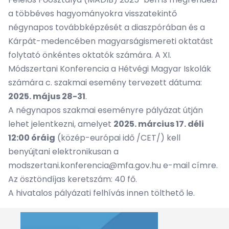
a többéves hagyományokra visszatekintő
négynapos továbbképzését a diaszpórában és a
Kárpát-medencében magyarságismereti oktatást
folytató önkéntes oktatók számára. A XI.
Módszertani Konferencia a Hétvégi Magyar Iskolák
számára c. szakmai esemény tervezett dátuma:
2025. május 28-31
.
A négynapos szakmai eseményre pályázat útján
lehet jelentkezni, amelyet
2025. március 17. déli
12:00 óráig
(közép-európai idő /CET/) kell
benyújtani elektronikusan a
modszertani.konferencia@mfa.gov.hu e-mail címre.
Az ösztöndíjas keretszám: 40 fő.
A hivatalos pályázati felhívás
innen
tölthető le.