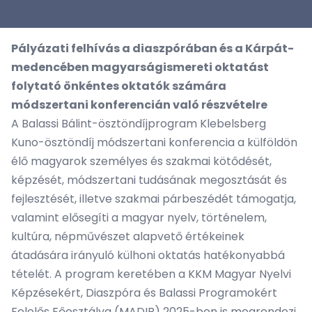
Pályázati felhívás a diaszpórában és a Kárpát-
medencében magyarságismereti oktatást
folytató önkéntes oktatók számára
módszertani konferencián való részvételre
A Balassi Bálint-ösztöndíjprogram Klebelsberg
Kuno-ösztöndíj módszertani konferencia a külföldön
élő magyarok személyes és szakmai kötődését,
képzését, módszertani tudásának megosztását és
fejlesztését, illetve szakmai párbeszédét támogatja,
valamint elősegíti a magyar nyelv, történelem,
kultúra, népművészet alapvető értékeinek
átadására irányuló külhoni oktatás hatékonyabbá
tételét. A program keretében a KKM Magyar Nyelvi
Képzésekért, Diaszpóra és Balassi Programokért
Felelős Főosztálya (MADIB) 2025-ben is megrendezi