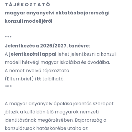
T Á J É K O Z T A T Ó
magyar anyanyelvi oktatás bajorországi
konzuli modelljéről
***
Jelentkezés a 2026/2027. tanévre:
A
jelentkezési lappal
lehet jelentkezni a konzuli
modell hétvégi magyar iskoláiba és óvodáiba.
A német nyelvű tájékoztató
(Elternbrief)
itt
található.
***
A magyar anyanyelv ápolása jelentős szerepet
játszik a külföldön élő magyarok nemzeti
identitásának megőrzésében. Bajorország a
konzulátusok hatáskörébe utalta az