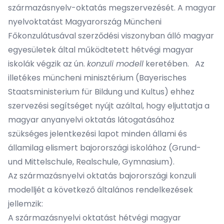
származásnyelv-oktatás megszervezését. A magyar
nyelvoktatást Magyarország Müncheni
Főkonzulátusával szerződési viszonyban álló magyar
egyesületek által működtetett hétvégi magyar
iskolák végzik az ún.
konzuli modell
keretében. Az
illetékes müncheni minisztérium (Bayerisches
Staatsministerium für Bildung und Kultus) ehhez
szervezési segítséget nyújt azáltal, hogy eljuttatja a
magyar anyanyelvi oktatás látogatásához
szükséges jelentkezési lapot minden állami és
államilag elismert bajorországi iskolához (Grund-
und Mittelschule, Realschule, Gymnasium).
Az származásnyelvi oktatás bajorországi konzuli
modelljét a következő általános rendelkezések
jellemzik:
A származásnyelvi oktatást hétvégi magyar