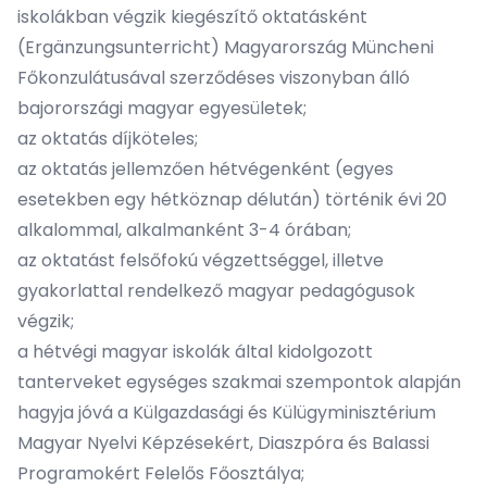
iskolákban végzik kiegészítő oktatásként
(Ergänzungsunterricht) Magyarország Müncheni
Főkonzulátusával szerződéses viszonyban álló
bajorországi magyar egyesületek;
az oktatás díjköteles;
az oktatás jellemzően hétvégenként (egyes
esetekben egy hétköznap délután) történik évi 20
alkalommal, alkalmanként 3-4 órában;
az oktatást felsőfokú végzettséggel, illetve
gyakorlattal rendelkező magyar pedagógusok
végzik;
a hétvégi magyar iskolák által kidolgozott
tanterveket egységes szakmai szempontok alapján
hagyja jóvá a Külgazdasági és Külügyminisztérium
Magyar Nyelvi Képzésekért, Diaszpóra és Balassi
Programokért Felelős Főosztálya;